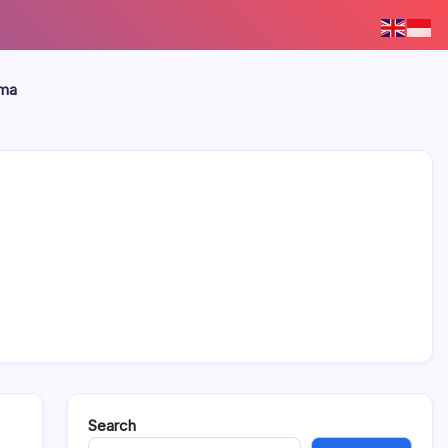
ama
Search