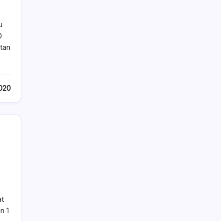
u
0
tan
2020
at
n 1