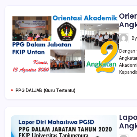
Orie
Angk
B
Dengan t
Angkatan
Akademik
Kepandi
PPG DALJAB (Guru Tertentu)
Lapo
Angk