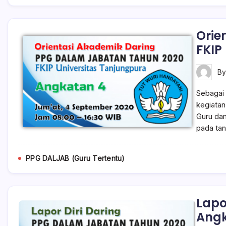
Orie
FKIP
B
Sebagai 
kegiatan
Guru dan
pada ta
PPG DALJAB (Guru Tertentu)
Lapo
Angk