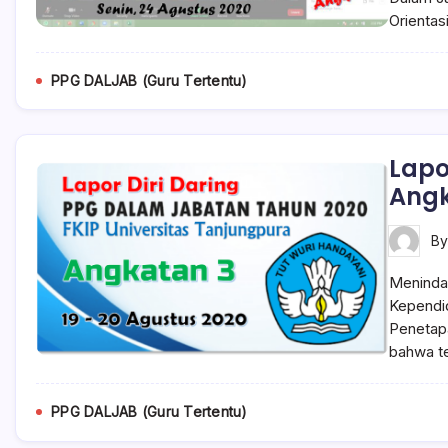
Orientas
PPG DALJAB (Guru Tertentu)
Lapo
Angk
B
Menindak
Kependid
Penetap
bahwa t
PPG DALJAB (Guru Tertentu)