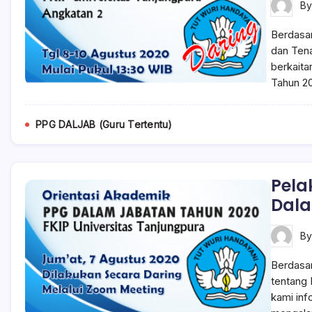
B
Berdasar
dan Ten
berkaita
Tahun 20
PPG DALJAB (Guru Tertentu)
Pela
Dala
B
Berdasar
tentang
kami inf