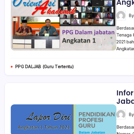
Angk
B
Berdasar
Tenaga 
2021 ba
Angkatan
PPG DALJAB (Guru Tertentu)
Info
Jaba
B
Berdasar
Nomor. 0