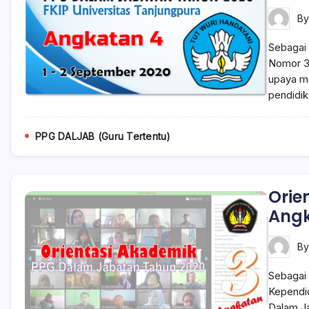
B
Sebagai 
Nomor 3
upaya me
pendidik
PPG DALJAB (Guru Tertentu)
Orie
Angk
B
Sebagai 
Kependi
Dalam Ja