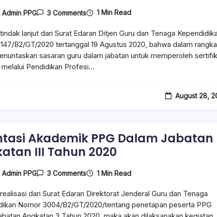
1 Min Read
y
Admin PPG
3 Comments
tindak lanjut dari Surat Edaran Ditjen Guru dan Tenaga Kependidik
147/B2/GT/2020 tertanggal 19 Agustus 2020, bahwa dalam rangka
nuntaskan sasaran guru dalam jabatan untuk memperoleh sertifik
 melalui Pendidikan Profesi…
August 28, 
ntasi Akademik PPG Dalam Jabatan
atan III Tahun 2020
1 Min Read
y
Admin PPG
3 Comments
realisasi dari Surat Edaran Direktorat Jenderal Guru dan Tenaga
dikan Nomor 3004/B2/GT/2020/tentang penetapan peserta PPG
batan Angkatan 3 Tahun 2020, maka akan dilaksanakan kegiatan