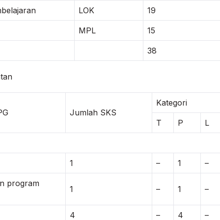
belajaran
LOK
19
MPL
15
38
atan
Kategori
PPG
Jumlah SKS
T
P
L
1
–
1
–
n program
1
–
1
–
4
–
4
–