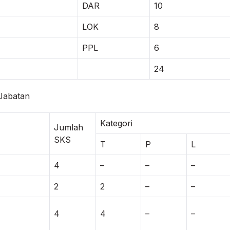
DAR
10
LOK
8
PPL
6
24
Jabatan
Kategori
Jumlah
SKS
T
P
L
4
–
–
–
2
2
–
–
4
4
–
–