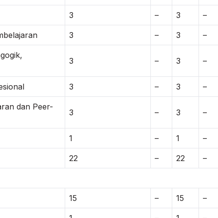
3
–
3
–
mbelajaran
3
–
3
–
gogik,
3
–
3
–
esional
3
–
3
–
ran dan Peer-
3
–
3
–
1
–
1
–
22
–
22
–
15
–
15
–