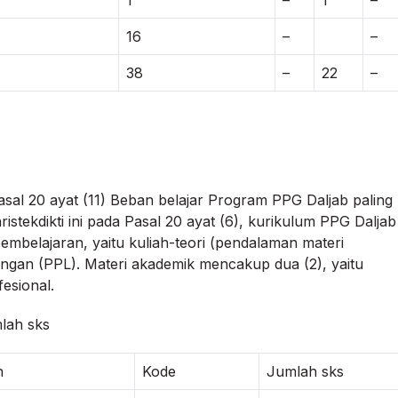
1
–
1
–
16
–
–
38
–
22
–
sal 20 ayat (11) Beban belajar Program PPG Daljab paling
istekdikti ini pada Pasal 20 ayat (6), kurikulum PPG Daljab
 pembelajaran, yaitu kuliah-teori (pendalaman materi
angan (PPL). Materi akademik mencakup dua (2), yaitu
esional.
lah sks
n
Kode
Jumlah sks