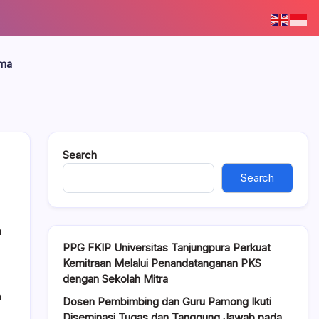
ama
Search
Search
n
PPG FKIP Universitas Tanjungpura Perkuat
Kemitraan Melalui Penandatanganan PKS
dengan Sekolah Mitra
a
Dosen Pembimbing dan Guru Pamong Ikuti
Diseminasi Tugas dan Tanggung Jawab pada