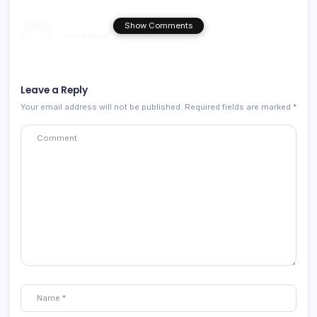
Show Comments
Lies mintari
May 19, 2025 at 2:33 pm
Ada grup wa kah
Leave a Reply
Your email address will not be published.
Required fields are marked
*
Reply
Sari
May 20, 2025 at 11:03 am
Min, untuk file yg di scan boleh pakai camscaner kan?
Reply
Sahleri
May 23, 2025 at 9:18 pm