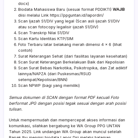
docx
)
Biodata Mahasiswa Baru (sesuai format PDDIKTI)
WAJIB
diisi melalui Link
https://ppguntan.id/lapordiri/
Scan Ijazah S1/DIV yang legal (Scan asli ijazah S1/DIV
atau scan fotocopy legalisir ijazah S1/DIV)
Scan Transkrip Nilai S1/DIV
Scan Kartu Identitas KTP/SIM
Foto Terbaru latar belakang merah dimensi 4 x 6 (
lihat
contoh
)
Surat Keterangan Sehat (dari fasilitas layanan kesehatan)
Scan Surat Keterangan Berkelakuan Baik dari Kepolisian
Scan Surat Bebas Narkotika, Psikotropika, dan Zat adiktif
lainnya/NAPZA (dari Puskesmas/RSUD
setempat/Kepolisian/BNN)
Scan NPWP (bagi yang memiliki)
Semua dokumen di SCAN dengan format PDF kecuali Foto
berformat JPG dengan posisi tegak sesuai dengan arah posisi
tulisan.
Untuk mempermudah dan mempercepat akses informasi dan
komunikasi, silahkan bergabung ke WA Group PPG UNTAN
Tahun 2025. Link undangan WA Group akan muncul setelah
Bapak Ibu mengisi biodata Lapor Diri melalui halaman