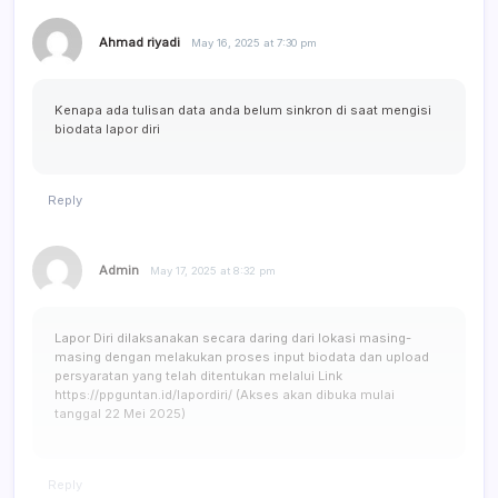
Ahmad riyadi
May 16, 2025 at 7:30 pm
Kenapa ada tulisan data anda belum sinkron di saat mengisi
biodata lapor diri
Reply
Admin
May 17, 2025 at 8:32 pm
Lapor Diri dilaksanakan secara daring dari lokasi masing-
masing dengan melakukan proses input biodata dan upload
persyaratan yang telah ditentukan melalui Link
https://ppguntan.id/lapordiri/
(Akses akan dibuka mulai
tanggal 22 Mei 2025)
Reply